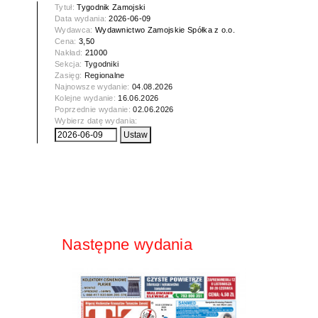
Tytuł:
Tygodnik Zamojski
Data wydania:
2026-06-09
Wydawca:
Wydawnictwo Zamojskie Spółka z o.o.
Cena:
3,50
Nakład:
21000
Sekcja:
Tygodniki
Zasięg:
Regionalne
Najnowsze wydanie:
04.08.2026
Kolejne wydanie:
16.06.2026
Poprzednie wydanie:
02.06.2026
Wybierz datę wydania:
Następne wydania