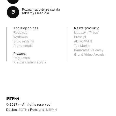
Poznaj raporty ze świata
reklamy i mediów
Kontakty do nas
Nasze produkty:
Redakcja
Magazyn "Press"
Wydawca
Press.pl
Biuro reklamy
AD wo/MAN
Prenumerata
Top Marka
Panorama Reklamy
Prawne:
Grand Video Awards
Regulamin
Klauzula informacyjna
© 2017 — All rights reserved
Design:
BOTH
/ Front-end:
MB/MH