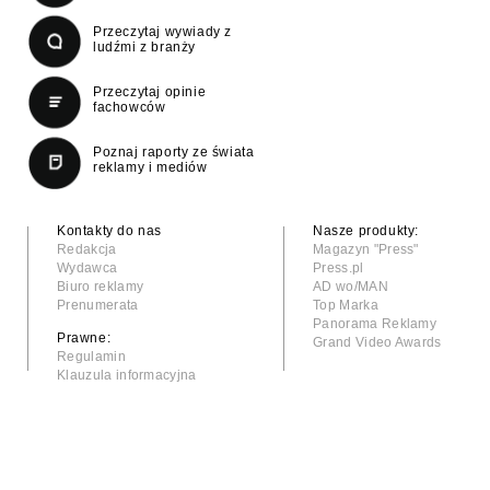
Przeczytaj wywiady z
ludźmi z branży
Przeczytaj opinie
fachowców
Poznaj raporty ze świata
reklamy i mediów
Kontakty do nas
Nasze produkty:
Redakcja
Magazyn "Press"
Wydawca
Press.pl
Biuro reklamy
AD wo/MAN
Prenumerata
Top Marka
Panorama Reklamy
Prawne:
Grand Video Awards
Regulamin
Klauzula informacyjna