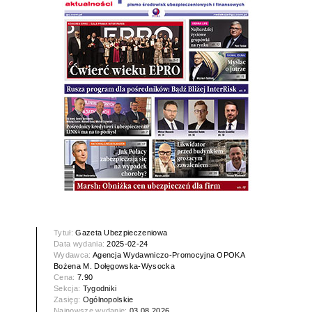
Tytuł:
Gazeta Ubezpieczeniowa
Data wydania:
2025-02-24
Wydawca:
Agencja Wydawniczo-Promocyjna OPOKA
Bożena M. Dołęgowska-Wysocka
Cena:
7.90
Sekcja:
Tygodniki
Zasięg:
Ogólnopolskie
Najnowsze wydanie:
03.08.2026