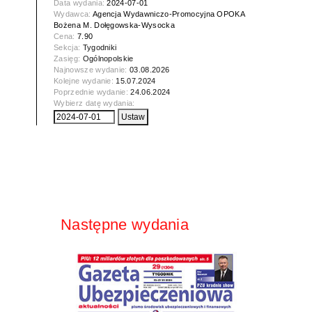
Data wydania:
2024-07-01
Wydawca:
Agencja Wydawniczo-Promocyjna OPOKA
Bożena M. Dołęgowska-Wysocka
Cena:
7.90
Sekcja:
Tygodniki
Zasięg:
Ogólnopolskie
Najnowsze wydanie:
03.08.2026
Kolejne wydanie:
15.07.2024
Poprzednie wydanie:
24.06.2024
Wybierz datę wydania:
Następne wydania