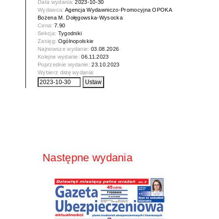
Data wydania:
2023-10-30
Wydawca:
Agencja Wydawniczo-Promocyjna OPOKA
Bożena M. Dołęgowska-Wysocka
Cena:
7.90
Sekcja:
Tygodniki
Zasięg:
Ogólnopolskie
Najnowsze wydanie:
03.08.2026
Kolejne wydanie:
06.11.2023
Poprzednie wydanie:
23.10.2023
Wybierz datę wydania:
Następne wydania