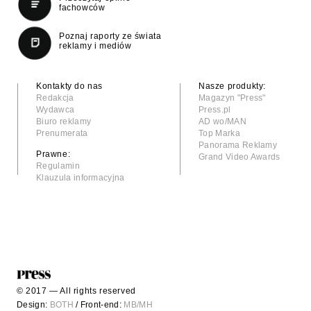
fachowców
Poznaj raporty ze świata
reklamy i mediów
Kontakty do nas
Nasze produkty:
Redakcja
Magazyn "Press"
Wydawca
Press.pl
Biuro reklamy
AD wo/MAN
Prenumerata
Top Marka
Panorama Reklamy
Prawne:
Grand Video Awards
Regulamin
Klauzula informacyjna
© 2017 — All rights reserved
Design:
BOTH
/ Front-end:
MB/MH