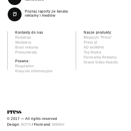
Poznaj raporty ze świata
reklamy i mediów
Kontakty do nas
Nasze produkty:
Redakcja
Magazyn "Press"
Wydawca
Press.pl
Biuro reklamy
AD wo/MAN
Prenumerata
Top Marka
Panorama Reklamy
Prawne:
Grand Video Awards
Regulamin
Klauzula informacyjna
© 2017 — All rights reserved
Design:
BOTH
/ Front-end:
MB/MH