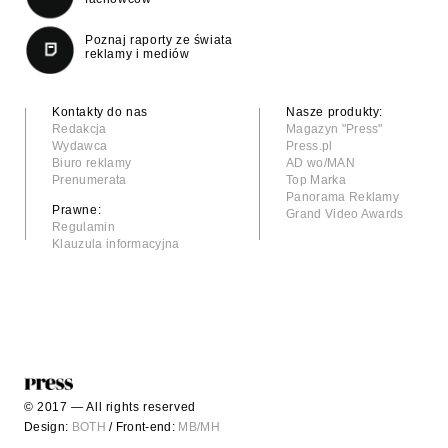
Poznaj raporty ze świata
reklamy i mediów
Kontakty do nas
Nasze produkty:
Redakcja
Magazyn "Press"
Wydawca
Press.pl
Biuro reklamy
AD wo/MAN
Prenumerata
Top Marka
Panorama Reklamy
Prawne:
Grand Video Awards
Regulamin
Klauzula informacyjna
© 2017 — All rights reserved
Design:
BOTH
/ Front-end:
MB/MH