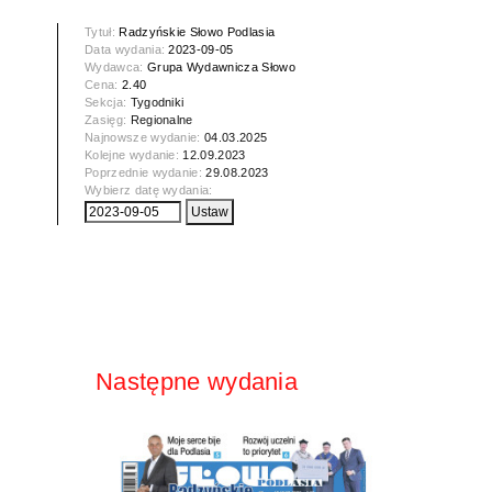
Tytuł:
Radzyńskie Słowo Podlasia
Data wydania:
2023-09-05
Wydawca:
Grupa Wydawnicza Słowo
Cena:
2.40
Sekcja:
Tygodniki
Zasięg:
Regionalne
Najnowsze wydanie:
04.03.2025
Kolejne wydanie:
12.09.2023
Poprzednie wydanie:
29.08.2023
Wybierz datę wydania:
Następne wydania