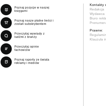
Kontakty 
Poznaj pozycje w naszej
Redakcja
księgarni
Wydawca
Biuro rek
Poznaj nasze płatne treści i
Prenumer
zostań subskrybentem
Prawne:
Przeczytaj wywiady z
Regulami
ludźmi z branży
Klauzula 
Przeczytaj opinie
fachowców
Poznaj raporty ze świata
reklamy i mediów