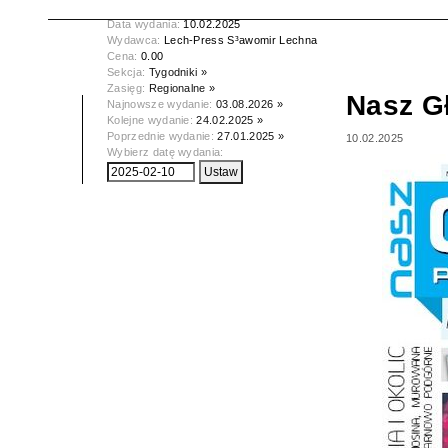
Tytuł:
Nasz Głos Poznański
Data wydania:
10.02.2025
Wydawca:
Lech-Press S³awomir Lechna
Cena:
0.00
Sekcja:
Tygodniki »
Zasięg:
Regionalne »
Nasz G
Najnowsze wydanie:
03.08.2026 »
Kolejne wydanie:
24.02.2025 »
Poprzednie wydanie:
27.01.2025 »
10.02.2025
Wybierz datę wydania: