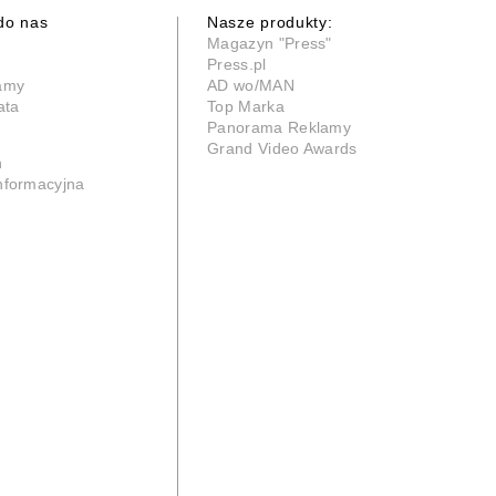
do nas
Nasze produkty:
Magazyn "Press"
Press.pl
lamy
AD wo/MAN
ata
Top Marka
Panorama Reklamy
Grand Video Awards
n
informacyjna