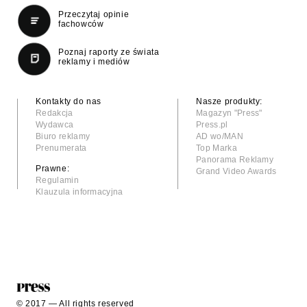
Przeczytaj opinie
fachowców
Poznaj raporty ze świata
reklamy i mediów
Kontakty do nas
Nasze produkty:
Redakcja
Magazyn "Press"
Wydawca
Press.pl
Biuro reklamy
AD wo/MAN
Prenumerata
Top Marka
Panorama Reklamy
Prawne:
Grand Video Awards
Regulamin
Klauzula informacyjna
© 2017 — All rights reserved