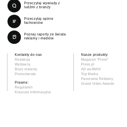
Przeczytaj wywiady z
ludźmi z branży
Przeczytaj opinie
fachowców
Poznaj raporty ze świata
reklamy i mediów
Kontakty do nas
Nasze produkty:
Redakcja
Magazyn "Press"
Wydawca
Press.pl
Biuro reklamy
AD wo/MAN
Prenumerata
Top Marka
Panorama Reklamy
Prawne:
Grand Video Awards
Regulamin
Klauzula informacyjna