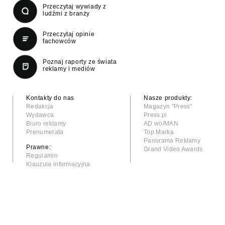
Przeczytaj wywiady z
ludźmi z branży
Przeczytaj opinie
fachowców
Poznaj raporty ze świata
reklamy i mediów
Kontakty do nas
Nasze produkty:
Redakcja
Magazyn "Press"
Wydawca
Press.pl
Biuro reklamy
AD wo/MAN
Prenumerata
Top Marka
Panorama Reklamy
Prawne:
Grand Video Awards
Regulamin
Klauzula informacyjna