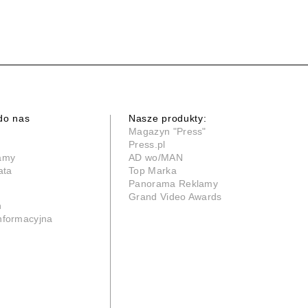
do nas
Nasze produkty:
Magazyn "Press"
Press.pl
lamy
AD wo/MAN
ata
Top Marka
Panorama Reklamy
Grand Video Awards
n
informacyjna