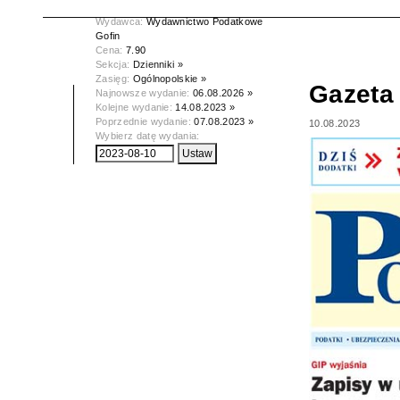
Data wydania:
10.08.2023
Wydawca:
Wydawnictwo Podatkowe
Gofin
Cena:
7.90
Sekcja:
Dzienniki »
Zasięg:
Ogólnopolskie »
Gazeta
Najnowsze wydanie:
06.08.2026 »
Kolejne wydanie:
14.08.2023 »
Poprzednie wydanie:
07.08.2023 »
10.08.2023
Wybierz datę wydania: