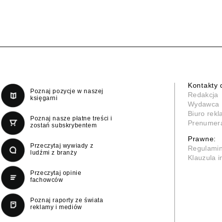
Kontakty 
Poznaj pozycje w naszej
Redakcja
księgarni
Wydawca
Biuro rek
Poznaj nasze płatne treści i
Prenumer
zostań subskrybentem
Prawne:
Przeczytaj wywiady z
Regulami
ludźmi z branży
Klauzula 
Przeczytaj opinie
fachowców
Poznaj raporty ze świata
reklamy i mediów