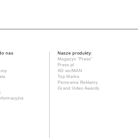
do nas
Nasze produkty:
Magazyn "Press"
Press.pl
lamy
AD wo/MAN
ata
Top Marka
Panorama Reklamy
Grand Video Awards
n
informacyjna