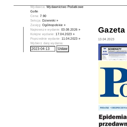
Data wydania:
13.04.2023
Wydawca:
Wydawnictwo Podatkowe
Gofin
Cena:
7.90
Sekcja:
Dzienniki »
Zasięg:
Ogólnopolskie »
Gazeta
Najnowsze wydanie:
03.08.2026 »
Kolejne wydanie:
17.04.2023 »
Poprzednie wydanie:
11.04.2023 »
13.04.2023
Wybierz datę wydania: