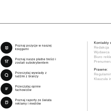
Kontakty 
Poznaj pozycje w naszej
Redakcja
księgarni
Wydawca
Biuro rek
Poznaj nasze płatne treści i
Prenumer
zostań subskrybentem
Prawne:
Przeczytaj wywiady z
Regulami
ludźmi z branży
Klauzula 
Przeczytaj opinie
fachowców
Poznaj raporty ze świata
reklamy i mediów