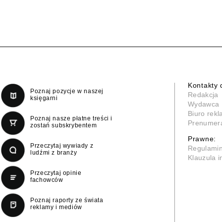
Kontakty 
Poznaj pozycje w naszej
Redakcja
księgarni
Wydawca
Biuro rek
Poznaj nasze płatne treści i
Prenumer
zostań subskrybentem
Prawne:
Przeczytaj wywiady z
Regulami
ludźmi z branży
Klauzula 
Przeczytaj opinie
fachowców
Poznaj raporty ze świata
reklamy i mediów