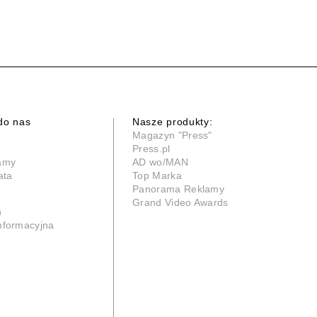
do nas
Nasze produkty:
Magazyn "Press"
Press.pl
lamy
AD wo/MAN
ata
Top Marka
Panorama Reklamy
Grand Video Awards
n
informacyjna