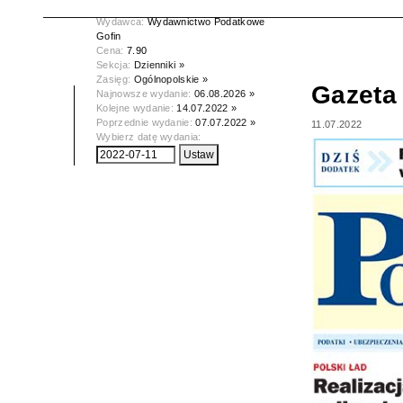
Data wydania:
11.07.2022
Wydawca:
Wydawnictwo Podatkowe
Gofin
Cena:
7.90
Sekcja:
Dzienniki »
Zasięg:
Ogólnopolskie »
Gazeta
Najnowsze wydanie:
06.08.2026 »
Kolejne wydanie:
14.07.2022 »
Poprzednie wydanie:
07.07.2022 »
11.07.2022
Wybierz datę wydania: