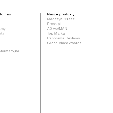
do nas
Nasze produkty:
Magazyn "Press"
Press.pl
lamy
AD wo/MAN
ata
Top Marka
Panorama Reklamy
Grand Video Awards
n
informacyjna