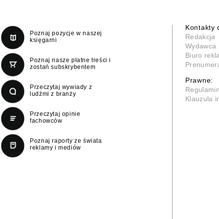
Kontakty 
Poznaj pozycje w naszej
Redakcja
księgarni
Wydawca
Biuro rek
Poznaj nasze płatne treści i
Prenumer
zostań subskrybentem
Prawne:
Przeczytaj wywiady z
Regulami
ludźmi z branży
Klauzula 
Przeczytaj opinie
fachowców
Poznaj raporty ze świata
reklamy i mediów