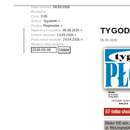
Tytuł:
TYGODNIK PŁOCKI
Data wydania:
06.05.2026
Wydawca:
Cena:
0.00
Sekcja:
Tygodniki »
Zasięg:
Regionalne »
TYGOD
Najnowsze wydanie:
05.08.2026 »
Kolejne wydanie:
13.05.2026 »
Poprzednie wydanie:
29.04.2026 »
06.05.2026
Wybierz datę wydania: