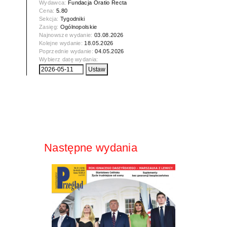
Wydawca:
Fundacja Oratio Recta
Cena:
5.80
Sekcja:
Tygodniki
Zasięg:
Ogólnopolskie
Najnowsze wydanie:
03.08.2026
Kolejne wydanie:
18.05.2026
Poprzednie wydanie:
04.05.2026
Wybierz datę wydania:
Następne wydania