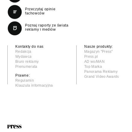
Przeczytaj opinie
fachowców
Poznaj raporty ze świata
reklamy i mediów
Kontakty do nas
Nasze produkty:
Redakcja
Magazyn "Press"
Wydawca
Press.pl
Biuro reklamy
AD wo/MAN
Prenumerata
Top Marka
Panorama Reklamy
Prawne:
Grand Video Awards
Regulamin
Klauzula informacyjna