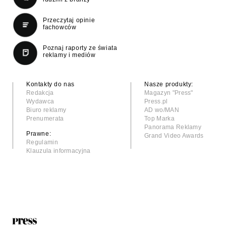
Przeczytaj opinie
fachowców
Poznaj raporty ze świata
reklamy i mediów
Kontakty do nas
Nasze produkty:
Redakcja
Magazyn "Press"
Wydawca
Press.pl
Biuro reklamy
AD wo/MAN
Prenumerata
Top Marka
Panorama Reklamy
Prawne:
Grand Video Awards
Regulamin
Klauzula informacyjna