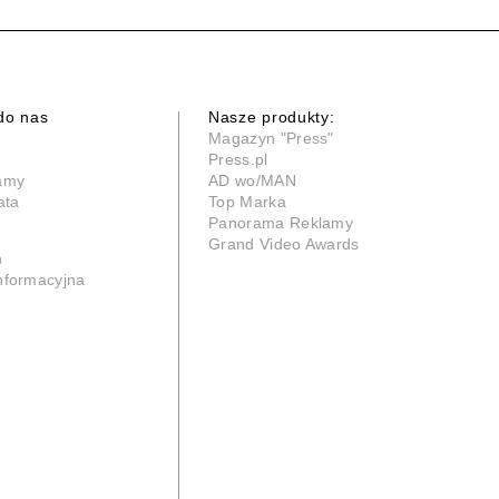
do nas
Nasze produkty:
Magazyn "Press"
Press.pl
lamy
AD wo/MAN
ata
Top Marka
Panorama Reklamy
Grand Video Awards
n
informacyjna