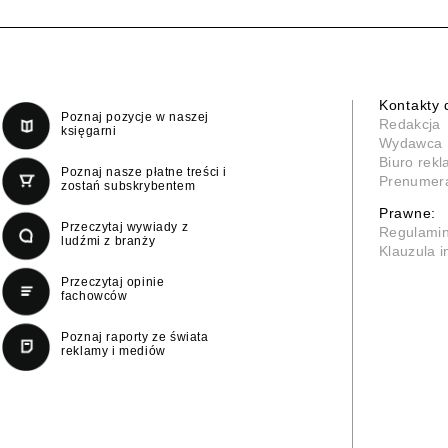
Kontakty 
Poznaj pozycje w naszej
Redakcja
księgarni
Wydawca
Biuro rek
Poznaj nasze płatne treści i
Prenumer
zostań subskrybentem
Prawne:
Przeczytaj wywiady z
Regulami
ludźmi z branży
Klauzula 
Przeczytaj opinie
fachowców
Poznaj raporty ze świata
reklamy i mediów