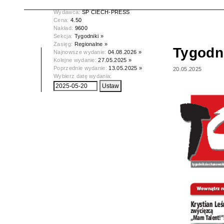
Data wydania:
20.05.2025
Wydawca:
SP CIECH-PRESS
Cena:
4.50
Nakład:
9600
Sekcja:
Tygodniki »
Zasięg:
Regionalne »
Tygodn
Najnowsze wydanie:
04.08.2026 »
Kolejne wydanie:
27.05.2025 »
Poprzednie wydanie:
13.05.2025 »
20.05.2025
Wybierz datę wydania: