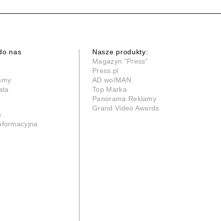
do nas
Nasze produkty:
Magazyn "Press"
Press.pl
lamy
AD wo/MAN
ata
Top Marka
Panorama Reklamy
Grand Video Awards
n
informacyjna