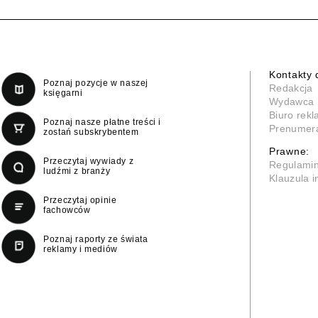
Kontakty 
Poznaj pozycje w naszej
Redakcja
księgarni
Wydawca
Biuro rek
Poznaj nasze płatne treści i
Prenumer
zostań subskrybentem
Prawne:
Przeczytaj wywiady z
Regulami
ludźmi z branży
Klauzula 
Przeczytaj opinie
fachowców
Poznaj raporty ze świata
reklamy i mediów