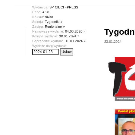
Data wydania:
23.01.2024
Wydawca:
SP CIECH-PRESS
Cena:
4.50
Nakład:
9600
Sekcja:
Tygodniki »
Zasięg:
Regionalne »
Tygodn
Najnowsze wydanie:
04.08.2026 »
Kolejne wydanie:
30.01.2024 »
Poprzednie wydanie:
16.01.2024 »
23.01.2024
Wybierz datę wydania: