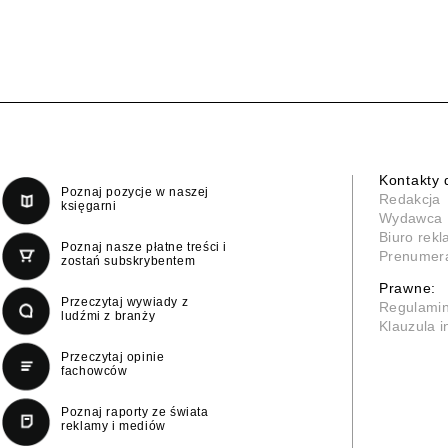
Kontakty 
Poznaj pozycje w naszej
Redakcja
księgarni
Wydawca
Biuro rek
Poznaj nasze płatne treści i
Prenumer
zostań subskrybentem
Prawne:
Przeczytaj wywiady z
Regulami
ludźmi z branży
Klauzula 
Przeczytaj opinie
fachowców
Poznaj raporty ze świata
reklamy i mediów