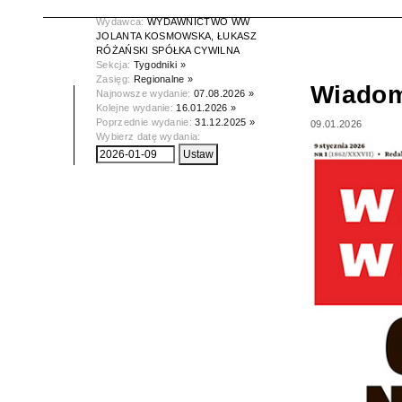
Data wydania:
09.01.2026
Wydawca:
WYDAWNICTWO WW
JOLANTA KOSMOWSKA, ŁUKASZ
RÓŻAŃSKI SPÓŁKA CYWILNA
Sekcja:
Tygodniki »
Zasięg:
Regionalne »
Wiadom
Najnowsze wydanie:
07.08.2026 »
Kolejne wydanie:
16.01.2026 »
Poprzednie wydanie:
31.12.2025 »
09.01.2026
Wybierz datę wydania: