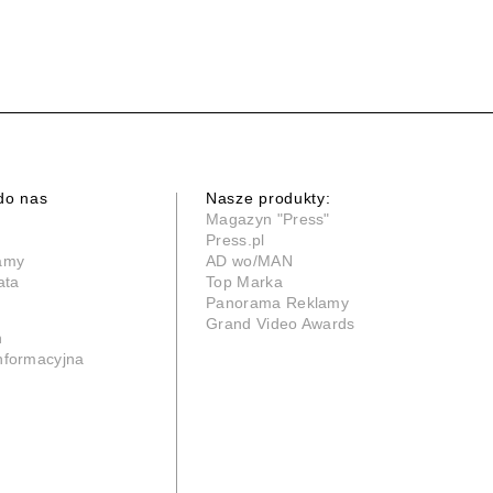
do nas
Nasze produkty:
Magazyn "Press"
Press.pl
lamy
AD wo/MAN
ata
Top Marka
Panorama Reklamy
Grand Video Awards
n
informacyjna