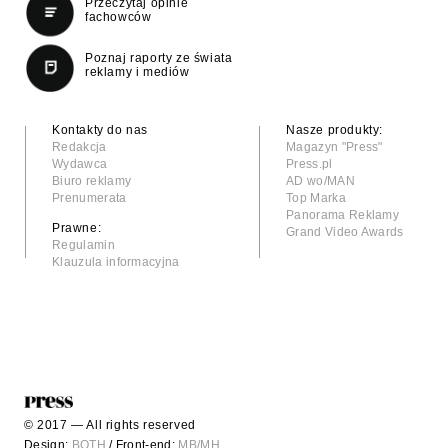
Przeczytaj opinie
fachowców
Poznaj raporty ze świata
reklamy i mediów
Kontakty do nas
Nasze produkty:
Redakcja
Magazyn "Press"
Wydawca
Press.pl
Biuro reklamy
AD wo/MAN
Prenumerata
Top Marka
Panorama Reklamy
Prawne:
Grand Video Awards
Regulamin
Klauzula informacyjna
© 2017 — All rights reserved
Design:
BOTH
/ Front-end:
MB/MH