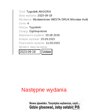
Tytuł:
Tygodnik ANGORA
Data wydania:
2023-09-18
Wydawca:
Wydawnictwo WESTA-DRUK Mirosław Kuliś
Cena:
4
Sekcja:
Tygodniki
Zasięg:
Ogólnopolskie
Najnowsze wydanie:
03.08.2026
Kolejne wydanie:
25.09.2023
Poprzednie wydanie:
11.09.2023
Wybierz datę wydania:
Następne wydania