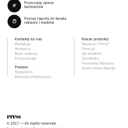
Przeczytaj opinie
fachowców
Poznaj raporty ze świata
reklamy i mediów
Kontakty do nas
Nasze produkty:
Redakcja
Magazyn "Press"
Wydawca
Press.pl
Biuro reklamy
AD wo/MAN
Prenumerata
Top Marka
Panorama Reklamy
Prawne:
Grand Video Awards
Regulamin
Klauzula informacyjna
© 2017 — All rights reserved