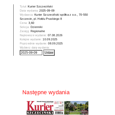
Tytuł:
Kurier Szczeciński
Data wydania:
2025-09-09
Wydawca:
Kurier Szczeciński spółka z o.o., 70-550
Szczecin, pl. Hołdu Pruskiego 8
Cena:
3,60
Sekcja:
Dzienniki
Zasięg:
Regionalne
Najnowsze wydanie:
07.08.2026
Kolejne wydanie:
10.09.2025
Poprzednie wydanie:
08.09.2025
Wybierz datę wydania:
Następne wydania