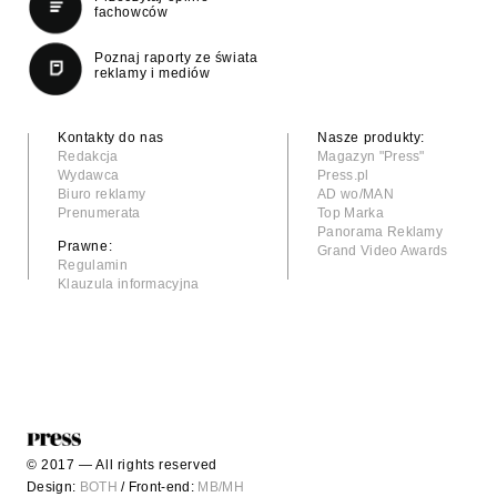
fachowców
Poznaj raporty ze świata
reklamy i mediów
Kontakty do nas
Nasze produkty:
Redakcja
Magazyn "Press"
Wydawca
Press.pl
Biuro reklamy
AD wo/MAN
Prenumerata
Top Marka
Panorama Reklamy
Prawne:
Grand Video Awards
Regulamin
Klauzula informacyjna
© 2017 — All rights reserved
Design:
BOTH
/ Front-end:
MB/MH