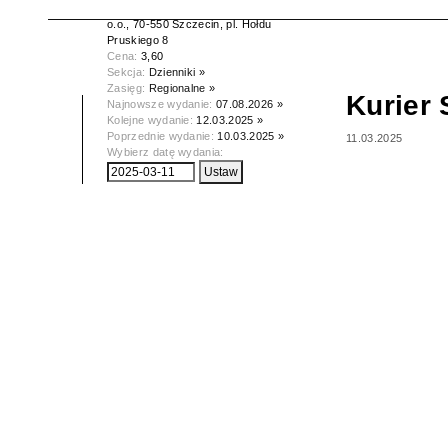
Wydawca:
Kurier Szczeciński spółka z
o.o., 70-550 Szczecin, pl. Hołdu
Pruskiego 8
Cena:
3,60
Sekcja:
Dzienniki »
Zasięg:
Regionalne »
Kurier 
Najnowsze wydanie:
07.08.2026 »
Kolejne wydanie:
12.03.2025 »
Poprzednie wydanie:
10.03.2025 »
11.03.2025
Wybierz datę wydania: