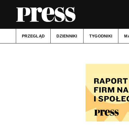
PRZEGLĄD
DZIENNIKI
TYGODNIKI
M
Tytuł:
Kurier Szczeciński
Data wydania:
11.03.2025