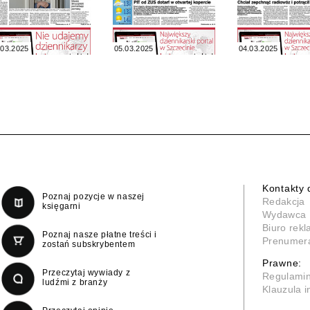
.03.2025
05.03.2025
04.03.2025
Kontakty 
Poznaj pozycje w naszej
Redakcja
księgarni
Wydawca
Biuro rek
Poznaj nasze płatne treści i
Prenumer
zostań subskrybentem
Prawne:
Przeczytaj wywiady z
Regulami
ludźmi z branży
Klauzula 