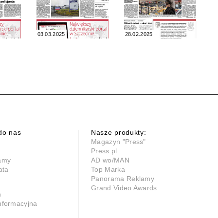
03.03.2025
28.02.2025
do nas
Nasze produkty:
Magazyn "Press"
Press.pl
lamy
AD wo/MAN
ata
Top Marka
Panorama Reklamy
Grand Video Awards
n
informacyjna