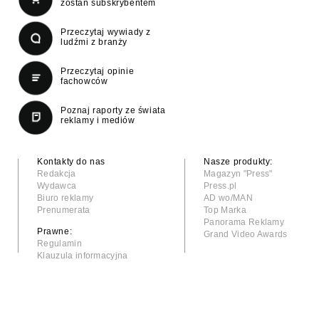
zostań subskrybentem
Przeczytaj wywiady z
ludźmi z branży
Przeczytaj opinie
fachowców
Poznaj raporty ze świata
reklamy i mediów
Kontakty do nas
Nasze produkty:
Redakcja
Magazyn "Press"
Wydawca
Press.pl
Biuro reklamy
AD wo/MAN
Prenumerata
Top Marka
Panorama Reklamy
Prawne:
Grand Video Awards
Regulamin
Klauzula informacyjna