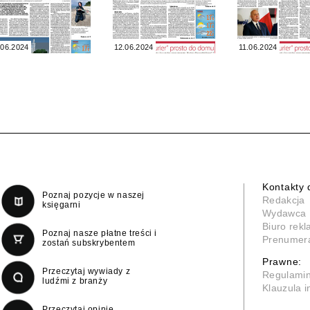
.06.2024
12.06.2024
11.06.2024
Kontakty 
Poznaj pozycje w naszej
Redakcja
księgarni
Wydawca
Biuro rek
Poznaj nasze płatne treści i
Prenumer
zostań subskrybentem
Prawne:
Przeczytaj wywiady z
Regulami
ludźmi z branży
Klauzula 
Przeczytaj opinie