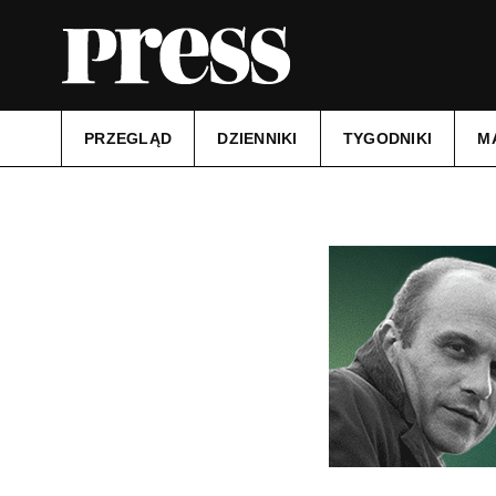
PRZEGLĄD
DZIENNIKI
TYGODNIKI
M
Tytuł:
Kurier Szczeciński
Data wydania:
18.06.2024