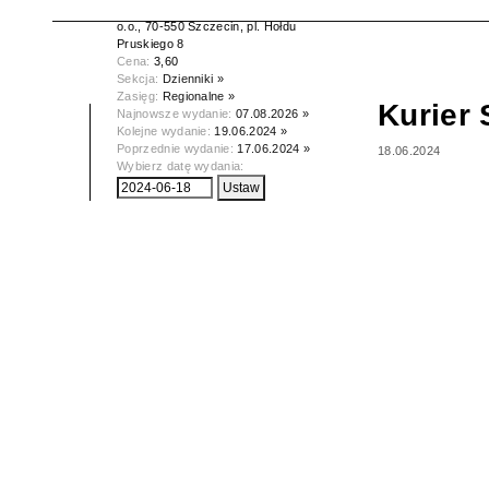
Wydawca:
Kurier Szczeciński spółka z
o.o., 70-550 Szczecin, pl. Hołdu
Pruskiego 8
Cena:
3,60
Sekcja:
Dzienniki »
Zasięg:
Regionalne »
Kurier 
Najnowsze wydanie:
07.08.2026 »
Kolejne wydanie:
19.06.2024 »
Poprzednie wydanie:
17.06.2024 »
18.06.2024
Wybierz datę wydania: