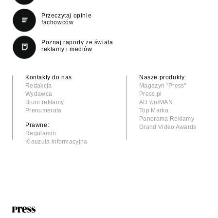
Przeczytaj opinie
fachowców
Poznaj raporty ze świata
reklamy i mediów
Kontakty do nas
Nasze produkty:
Redakcja
Magazyn "Press"
Wydawca
Press.pl
Biuro reklamy
AD wo/MAN
Prenumerata
Top Marka
Panorama Reklamy
Prawne:
Grand Video Awards
Regulamin
Klauzula informacyjna