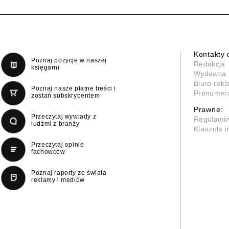
Kontakty 
Poznaj pozycje w naszej
Redakcja
księgarni
Wydawca
Biuro rek
Poznaj nasze płatne treści i
Prenumer
zostań subskrybentem
Prawne:
Przeczytaj wywiady z
Regulami
ludźmi z branży
Klauzula 
Przeczytaj opinie
fachowców
Poznaj raporty ze świata
reklamy i mediów