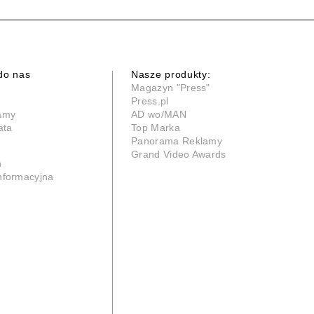
do nas
Nasze produkty:
Magazyn "Press"
Press.pl
lamy
AD wo/MAN
ata
Top Marka
Panorama Reklamy
Grand Video Awards
n
informacyjna