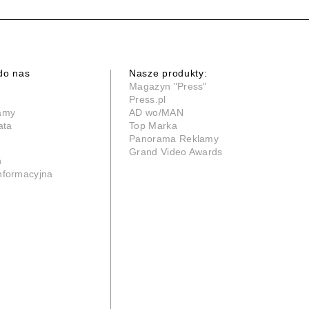
do nas
Nasze produkty:
Magazyn "Press"
Press.pl
lamy
AD wo/MAN
ata
Top Marka
Panorama Reklamy
Grand Video Awards
n
informacyjna