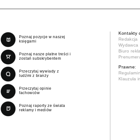
Kontakty 
Poznaj pozycje w naszej
Redakcja
księgarni
Wydawca
Biuro rek
Poznaj nasze płatne treści i
Prenumer
zostań subskrybentem
Prawne:
Przeczytaj wywiady z
Regulami
ludźmi z branży
Klauzula 
Przeczytaj opinie
fachowców
Poznaj raporty ze świata
reklamy i mediów