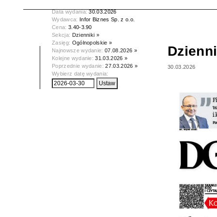
Tytuł:
Dziennik Gazeta Prawna
Data wydania:
30.03.2026
Wydawca:
Infor Biznes Sp. z o.o.
Cena:
3.40-3.90
Sekcja:
Dzienniki »
Zasięg:
Ogólnopolskie »
Dzienn
Najnowsze wydanie:
07.08.2026 »
Kolejne wydanie:
31.03.2026 »
Poprzednie wydanie:
27.03.2026 »
30.03.2026
Wybierz datę wydania: