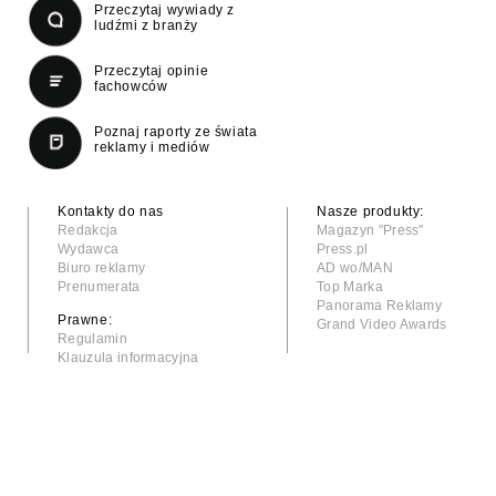
Przeczytaj wywiady z
ludźmi z branży
Przeczytaj opinie
fachowców
Poznaj raporty ze świata
reklamy i mediów
Kontakty do nas
Nasze produkty:
Redakcja
Magazyn "Press"
Wydawca
Press.pl
Biuro reklamy
AD wo/MAN
Prenumerata
Top Marka
Panorama Reklamy
Prawne:
Grand Video Awards
Regulamin
Klauzula informacyjna