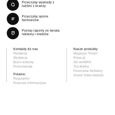
Przeczytaj wywiady z
ludźmi z branży
Przeczytaj opinie
fachowców
Poznaj raporty ze świata
reklamy i mediów
Kontakty do nas
Nasze produkty:
Redakcja
Magazyn "Press"
Wydawca
Press.pl
Biuro reklamy
AD wo/MAN
Prenumerata
Top Marka
Panorama Reklamy
Prawne:
Grand Video Awards
Regulamin
Klauzula informacyjna