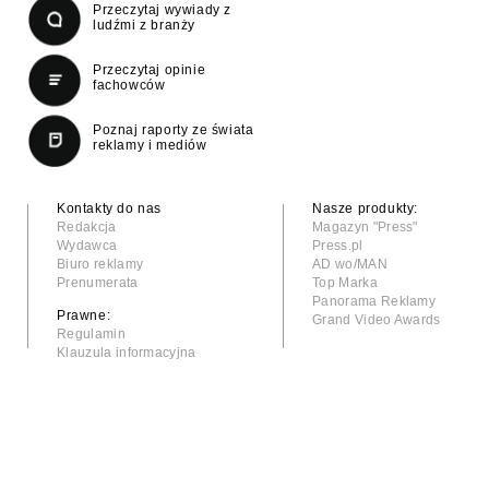
Przeczytaj wywiady z
ludźmi z branży
Przeczytaj opinie
fachowców
Poznaj raporty ze świata
reklamy i mediów
Kontakty do nas
Nasze produkty:
Redakcja
Magazyn "Press"
Wydawca
Press.pl
Biuro reklamy
AD wo/MAN
Prenumerata
Top Marka
Panorama Reklamy
Prawne:
Grand Video Awards
Regulamin
Klauzula informacyjna